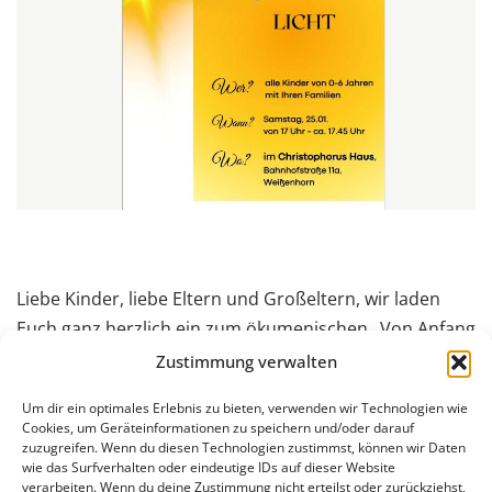
Liebe Kinder, liebe Eltern und Großeltern, wir laden
Euch ganz herzlich ein zum ökumenischen „Von Anfang
an“ Gottesdienst in Weißenhorn. In lockerer Runde
Zustimmung verwalten
gestalten wir einen kleinen Gottesdienst mit Liedern,
Um dir ein optimales Erlebnis zu bieten, verwenden wir Technologien wie
Geschichten, kleinen Aktionen und ersten Ritualen
Cookies, um Geräteinformationen zu speichern und/oder darauf
schon für die Jüngsten. Hier darf auch mal
zuzugreifen. Wenn du diesen Technologien zustimmst, können wir Daten
wie das Surfverhalten oder eindeutige IDs auf dieser Website
weggekrabbelt, dazwischengefragt, gelacht oder
verarbeiten. Wenn du deine Zustimmung nicht erteilst oder zurückziehst,