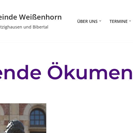
einde Weißenhorn
ÜBER UNS
TERMINE
itzighausen und Bibertal
ende Ökume