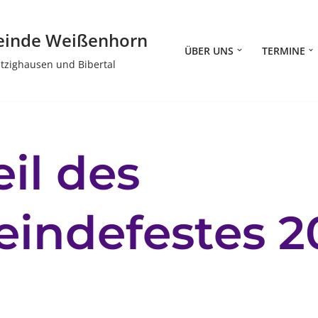
einde Weißenhorn
ÜBER UNS
TERMINE
itzighausen und Bibertal
eil des
indefestes 2