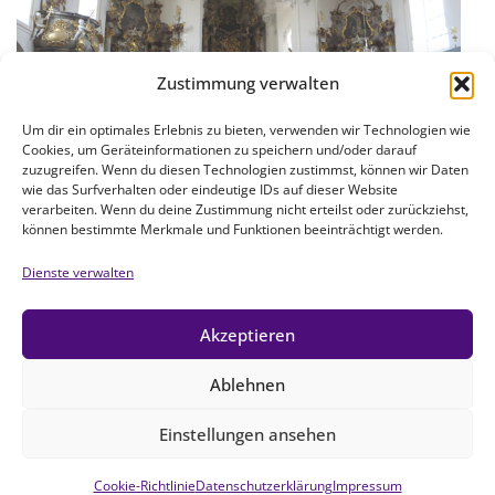
Zustimmung verwalten
Um dir ein optimales Erlebnis zu bieten, verwenden wir Technologien wie
Cookies, um Geräteinformationen zu speichern und/oder darauf
zuzugreifen. Wenn du diesen Technologien zustimmst, können wir Daten
wie das Surfverhalten oder eindeutige IDs auf dieser Website
Der Gottesdienst in Witzighausen findet jeweils am
verarbeiten. Wenn du deine Zustimmung nicht erteilst oder zurückziehst,
können bestimmte Merkmale und Funktionen beeinträchtigt werden.
zweiten Sonntag im Monat
um 8.30 Uhr in der katholischen Pfarrkirche Maria
Dienste verwalten
Geburt statt.
Wir danken der katholische Pfarrgemeinde für das
Akzeptieren
Entgegenkommen.
Ablehnen
Bei Terminüberschneidungen weichen wir in das
nahegelegene Pfarrhaus aus.
Einstellungen ansehen
Cookie-Richtlinie
Datenschutzerklärung
Impressum
Neve
| Präsentiert von
WordPress