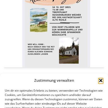
Kleiner Pilgerweg
Zustimmung verwalten
8. Oktober 2025
Um dir ein optimales Erlebnis zu bieten, verwenden wir Technologien wie
Cookies, um Geräteinformationen zu speichern und/oder darauf
Wir laden herzlich zum Pilgern ein: Treffpunkt ist am
zuzugreifen. Wenn du diesen Technologien zustimmst, können wir Daten
wie das Surfverhalten oder eindeutige IDs auf dieser Website
Sa., 18. Oktober 2025 um 15:30 Uhr am Roggenburger
verarbeiten. Wenn du deine Zustimmung nicht erteilst oder zurückziehst,