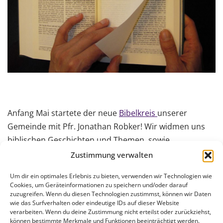
Anfang Mai startete der neue
Bibelkreis
unserer
Gemeinde mit Pfr. Jonathan Robker! Wir widmen uns
biblischen Geschichten und Themen, sowie
unterschiedlichen Textsorten. Wir lernen von- und
Zustimmung verwalten
miteinander. Die Abende umrahmen wir mit Musik und
Um dir ein optimales Erlebnis zu bieten, verwenden wir Technologien wie
Gebet. Zunächst treffen wir uns im Augustana
Cookies, um Geräteinformationen zu speichern und/oder darauf
Gemeinde Zentrum, jeden 2. Mittwoch um 19:30 Uhr.
zuzugreifen. Wenn du diesen Technologien zustimmst, können wir Daten
wie das Surfverhalten oder eindeutige IDs auf dieser Website
Wir freuen uns auf deine / Ihre Teilnahme!
verarbeiten. Wenn du deine Zustimmung nicht erteilst oder zurückziehst,
können bestimmte Merkmale und Funktionen beeinträchtigt werden.