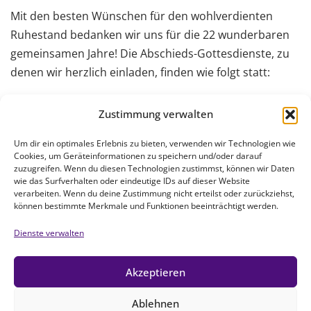
Mit den besten Wünschen für den wohlverdienten
Ruhestand bedanken wir uns für die 22 wunderbaren
gemeinsamen Jahre! Die Abschieds-Gottesdienste, zu
denen wir herzlich einladen, finden wie folgt statt:
Sonntag, 28. Juli, 11:15 Uhr, Pfarrstadl in Holzschwang,
Zustimmung verwalten
mit Dekan Pommer
Um dir ein optimales Erlebnis zu bieten, verwenden wir Technologien wie
Sonntag, 11. August, 19 Uhr, Zum Guten Hirten in
Cookies, um Geräteinformationen zu speichern und/oder darauf
Pfaffenhofen
zuzugreifen. Wenn du diesen Technologien zustimmst, können wir Daten
wie das Surfverhalten oder eindeutige IDs auf dieser Website
Sonntag, 18. August, 10 Uhr, Kreuz-Christi-Kirche in
verarbeiten. Wenn du deine Zustimmung nicht erteilst oder zurückziehst,
Weißenhorn
können bestimmte Merkmale und Funktionen beeinträchtigt werden.
Dienste verwalten
VORHERIGER BEITRAG
NÄCHSTER BEITRAG
Akzeptieren
Info zur Homepage
Noch ein neues Gesicht
Ablehnen