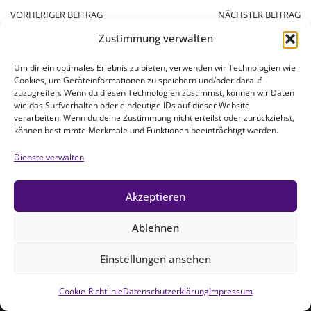
VORHERIGER BEITRAG
NÄCHSTER BEITRAG
Wir brauchen Sie!
Pfr. Th. Pfundner wird
Zustimmung verwalten
verabschiedet
Um dir ein optimales Erlebnis zu bieten, verwenden wir Technologien wie
Cookies, um Geräteinformationen zu speichern und/oder darauf
zuzugreifen. Wenn du diesen Technologien zustimmst, können wir Daten
wie das Surfverhalten oder eindeutige IDs auf dieser Website
verarbeiten. Wenn du deine Zustimmung nicht erteilst oder zurückziehst,
können bestimmte Merkmale und Funktionen beeinträchtigt werden.
Dienste verwalten
Akzeptieren
Ablehnen
Einstellungen ansehen
Cookie-Richtlinie
Datenschutzerklärung
Impressum
Neve
| Präsentiert von
WordPress