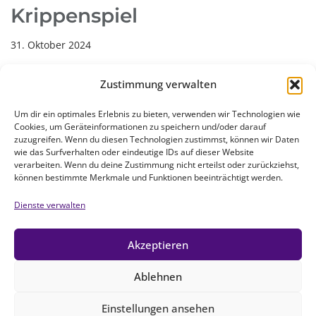
Krippenspiel
31. Oktober 2024
Dieses Jahr wird das Krippenspiel der Kirchengemeinde
Zustimmung verwalten
Weißenhorn in der Kirche “Zum Guten Hirten” in
Pfaffenhofen stattfinden. Wir sind eine große
Um dir ein optimales Erlebnis zu bieten, verwenden wir Technologien wie
Cookies, um Geräteinformationen zu speichern und/oder darauf
Gemeinde und das ist wundervoll. Ich freue mich über
zuzugreifen. Wenn du diesen Technologien zustimmst, können wir Daten
viele Anmeldungen aus allen Orten, die zu unserer
wie das Surfverhalten oder eindeutige IDs auf dieser Website
verarbeiten. Wenn du deine Zustimmung nicht erteilst oder zurückziehst,
Gemeinde gehören.…
Weiterlesen »
können bestimmte Merkmale und Funktionen beeinträchtigt werden.
Dienste verwalten
Akzeptieren
« Zurück
1
…
5
6
7
8
Weiter »
Ablehnen
Einstellungen ansehen